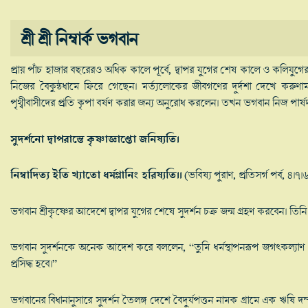
শ্রী শ্রী নিম্বার্ক ভগবান
প্রায় পাঁচ হাজার বছরেরও অধিক কালে পূর্বে, দ্বাপর যুগের শেষ কালে ও কলিযুগের প্রার
নিজের বৈকুন্ঠধামে ফিরে গেছেন। মর্ত্যলোকের জীবগণের দুর্দশা দেখে কর
পৃথ্বীবাসীদের প্রতি কৃপা বর্ষণ করার জন্য অনুরোধ করলেন। তখন ভগবান নিজ পার্ষদ 
সুদর্শনো দ্বাপরান্তে কৃষ্ণাজ্ঞাপ্তো জনিষ্যতি।
নিম্বাদিত্য ইতি খ্যাতো ধর্মগ্লানিং হরিষ্যতি।।
(ভবিষ্য পুরাণ, প্রতিসর্গ পর্ব, ৪।৭।
ভগবান শ্রীকৃষ্ণের আদেশে দ্বাপর যুগের শেষে সুদর্শন চক্র জন্ম গ্রহণ করবেন। তিনি নি
ভগবান সুদর্শনকে অনেক আদেশ করে বললেন, “তুমি ধর্মস্থাপনরূপ জগৎকল্যাণ কার
প্রসিদ্ধ হবে।”
ভগবানের বিধানানুসারে সুদর্শন তৈলঙ্গ দেশে বৈদুর্যপত্তন নামক গ্রামে এক ঋষি দম্প