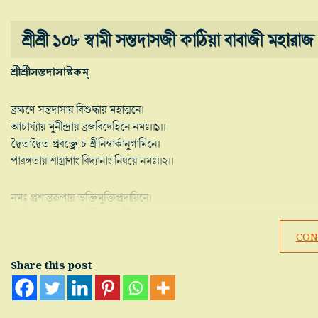
শ্রীশ্রী ১০৮ স্বামী সন্তদাসজী কাঠিয়া বাবাজী মহারাজ
শ্রীশ্রীসন্তদাসাষ্টকম্
ব্রহ্মণে সন্তদাসায় বিশুদ্ধায় মহাত্মনে।
আচাৰ্য্যায় মুনীন্দ্রায় ব্রজবিদেহিনে নমঃ।।১।।
দ্বৈতাদ্বৈত প্রবক্ত্রে চ শ্রীনিম্বার্কানুগামিনে।
পারঙ্গতায় শাস্ত্রাণাং বিদ্যানাং নিধয়ে নমঃ।।২।।
নমঃ প্রশান্তরূপায় ভক্তিমুক্তিপ্রদায়িনে।
কলৌ পূতাবতারায় পতিতোদ্ধারিণে নমঃ।।৩।।
নমস্তে নিৰ্ব্বিকারায় স্বরূপানন্দরূপিণে।
CON
ব্রহ্মভূতস্বরূপায় সর্বভূতাত্মনে নমঃ।।৪।।
Share this post
সৰ্ব্বপাপপ্রণাশায় যমপাশাপহারিণে।
সৰ্ব্বভূতনিবাসায় স্বাত্মারামায় তে নমঃ।।৫।।